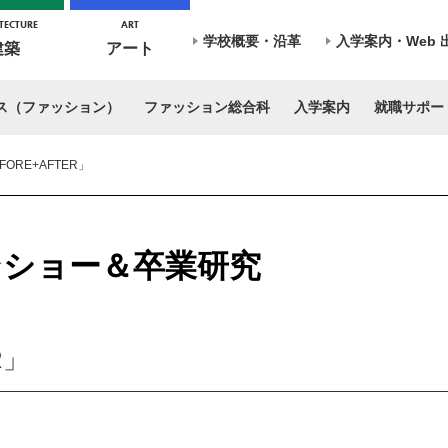
TECTURE
ART
学校概要・沿革
入学案内・Web 
建築
アート
ス（ファッション）
ファッション総合科
入学案内
就職サポー
FORE+AFTER」
ショー＆卒業研究
R」