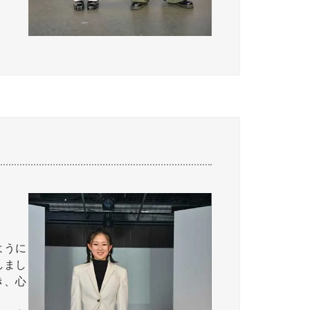
ように
しまし
き、心