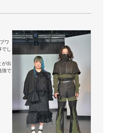
プワ
事でし
とが出
勉強で