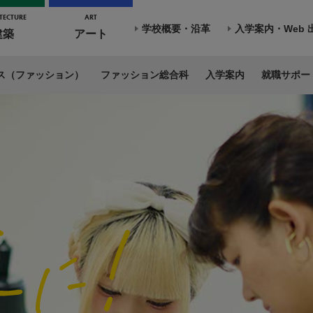
TECTURE
ART
学校概要・沿革
入学案内・Web 
建築
アート
ス（ファッション）
ファッション総合科
入学案内
就職サポー