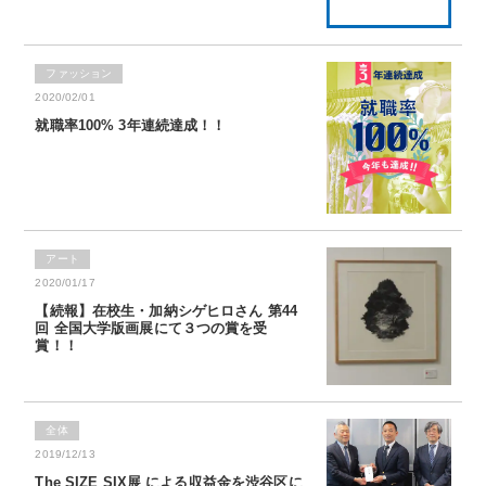
ファッション
2020/02/01
就職率100% 3年連続達成！！
アート
2020/01/17
【続報】在校生・加納シゲヒロさん 第44
回 全国大学版画展にて３つの賞を受
賞！！
全体
2019/12/13
The SIZE SIX展 による収益金を渋谷区に