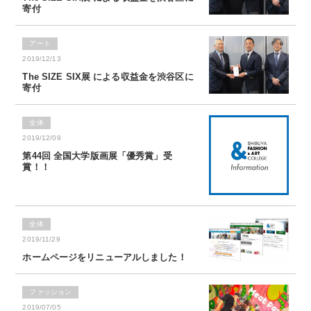
寄付
アート
2019/12/13
The SIZE SIX展 による収益金を渋谷区に
寄付
全体
2019/12/09
第44回 全国大学版画展「優秀賞」受
賞！！
全体
2019/11/29
ホームページをリニューアルしました！
ファッション
2019/07/05