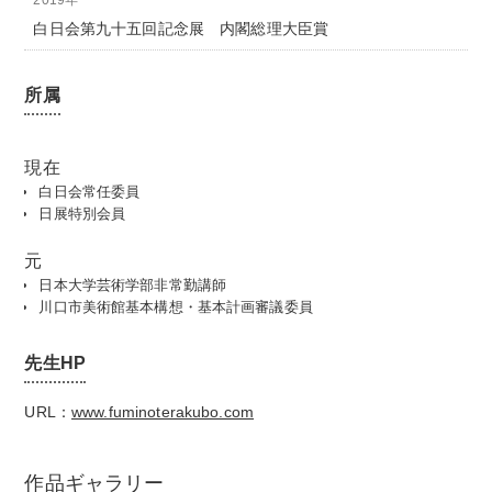
2019年
白日会第九十五回記念展 内閣総理大臣賞
所属
現在
白日会常任委員
日展特別会員
元
日本大学芸術学部非常勤講師
川口市美術館基本構想・基本計画審議委員
先生HP
URL：
www.fuminoterakubo.com
作品ギャラリー