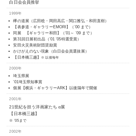
白日会会員推挙
1999年
欅の道展（広田稔・岡田高広・関口雅弘・和田直樹）
【表参道・ギャラリーEMORI】（’00 まで）
同展 【ギャラリー和田】（’01～ ’09 まで）
第31回日展初出品（’01 ’05特選受賞）
安田火災美術財団奨励賞
かけがえのない現象（白日会会員選抜展）
【日本橋三越】
以後毎年
2000年
埼玉県展
’01埼玉県知事賞
個展【横浜・ギャラリーARK】以後隔年で開催
2001年
21世紀を担う洋画家たち α展
【日本橋三越】
’05まで
2002年