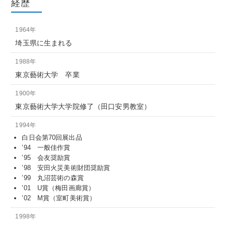
経歴
1964年
埼玉県に生まれる
1988年
東京藝術大学 卒業
1900年
東京藝術大学大学院修了（田口安男教室）
1994年
白日会第70回展出品
’94 一般佳作賞
’95 会友奨励賞
’98 安田火災美術財団奨励賞
’99 丸沼芸術の森賞
’01 U賞（梅田画廊賞）
’02 M賞（室町美術賞）
1998年