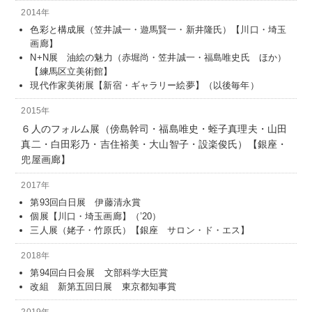
2014年
色彩と構成展（笠井誠一・遊馬賢一・新井隆氏）【川口・埼玉
画廊】
N+N展 油絵の魅力（赤堀尚・笠井誠一・福島唯史氏 ほか）
【練馬区立美術館】
現代作家美術展【新宿・ギャラリー絵夢】（以後毎年）
2015年
６人のフォルム展（傍島幹司・福島唯史・蛭子真理夫・山田
真二・白田彩乃・吉住裕美・大山智子・設楽俊氏）【銀座・
兜屋画廊】
2017年
第93回白日展 伊藤清永賞
個展【川口・埼玉画廊】（’20）
三人展（姥子・竹原氏）【銀座 サロン・ド・エス】
2018年
第94回白日会展 文部科学大臣賞
改組 新第五回日展 東京都知事賞