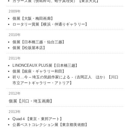
カラーズ展（傍島幹司、蛭子真理央）【東京大丸】
2009年
個展【大阪・梅田画廊】
ロータリー賞展【横浜・仲通りギャラリー】
2010年
個展【日本橋三越・仙台三越】
個展【松坂屋本店】
2011年
LINONCEAUX PLUS展【日本橋三越】
個展【銀座・ギャラリー和田】
祈り…今 – 埼玉の気鋭作家による -（吉岡正人 ほか）【川口
市立アートギャラリー・アトリア】
2012年
個展【川口・埼玉画廊】
2013年
Quad４【東京・東邦アート】
公募ベストコレクション展【東京都美術館】