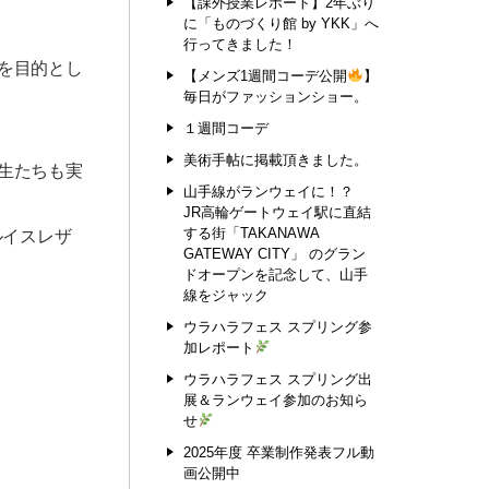
【課外授業レポート】2年ぶり
に「ものづくり館 by YKK」へ
行ってきました！
を目的とし
【メンズ1週間コーデ公開
】
毎日がファッションショー。
１週間コーデ
美術手帖に掲載頂きました。
生たちも実
山手線がランウェイに！？
JR高輪ゲートウェイ駅に直結
する街「TAKANAWA
ルイスレザ
GATEWAY CITY」 のグラン
ドオープンを記念して、山手
線をジャック
ウラハラフェス スプリング参
加レポート
ウラハラフェス スプリング出
展＆ランウェイ参加のお知ら
せ
2025年度 卒業制作発表フル動
画公開中