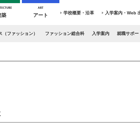
TECTURE
ART
学校概要・沿革
入学案内・Web 
建築
アート
ス（ファッション）
ファッション総合科
入学案内
就職サポー
た