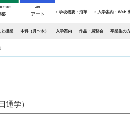
TECTURE
ART
学校概要・沿革
入学案内・Web 
建築
アート
スと授業
本科（月〜木）
入学案内
作品・展覧会
卒業生の
）
２日通学）