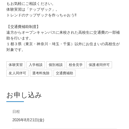
もお気軽にご相談ください。
体験実習は「ナップザック」。
トレンドのナップザックを作っちゃおう‼
【交通費補助制度】
遠方からオープンキャンパスに来校された高校生に交通費の一部補
助を行います。
１都３県（東京・神奈川・埼玉・千葉）以外にお住まいの高校生が
対象です。
体験実習
入学相談
個別相談
校舎見学
保護者同伴可
友人同伴可
選考料免除
交通費補助
お申し込み
日程
2026年8月21日(金)