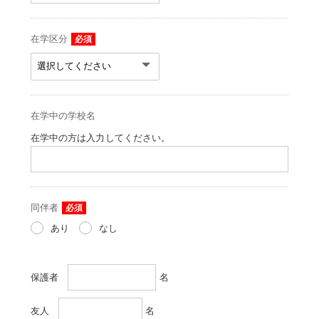
在学区分
必須
在学中の学校名
在学中の方は入力してください。
同伴者
必須
あり
なし
保護者
名
友人
名