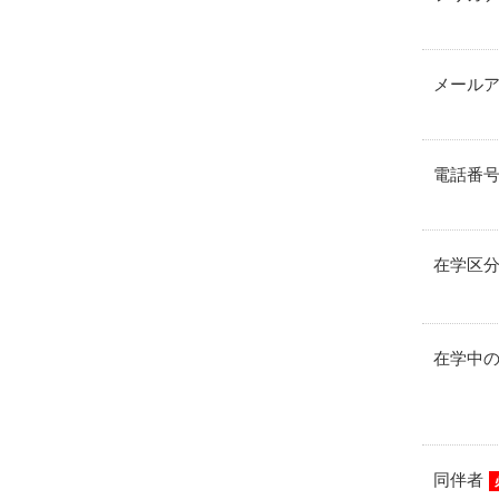
メール
電話番
在学区
在学中
同伴者