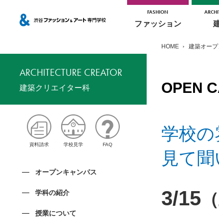
FASHION
ARCHI
ファッション
HOME
建築オープ
ARCHITECTURE CREATOR
OPEN 
建築クリエイター科
学校の
資料請求
学校見学
FAQ
見て聞
オープンキャンパス
3/15
学科の紹介
（
授業について