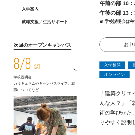
午前の部 10：
入学案内
午後の部 13：
学校説明会は午
就職支援／生活サポート
お申
次回のオープンキャンパス
8/8
入学相談
SAT
オンライン
学校説明会
カリキュラムやキャンパスライフ、就
職についてなど
「建築クリエ
んな人？」「
術の学びかた
りやすく説明