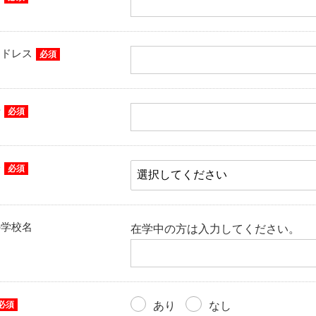
アドレス
必須
号
必須
分
必須
の学校名
在学中の方は入力してください。
必須
あり
なし